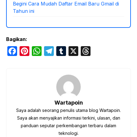
Begini Cara Mudah Daftar Email Baru Gmail di
Tahun ini
Bagikan:
F
Pi
W
T
T
X
T
a
nt
h
el
u
hr
c
er
at
e
m
e
e
e
s
gr
bl
a
b
st
A
a
r
d
o
p
m
s
Wartapoin
o
p
Saya adalah seorang penulis utama blog Wartapoin.
k
Saya akan menyajikan informasi terkini, ulasan, dan
panduan seputar perkembangan terbaru dalam
teknologi.