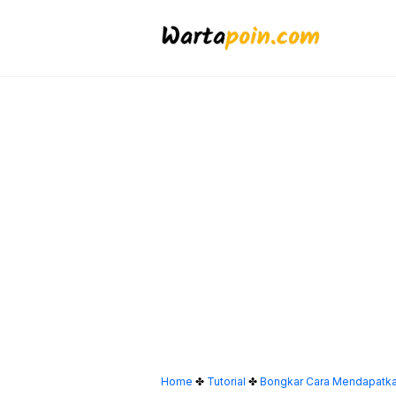
Langsung
ke
isi
Home
✤
Tutorial
✤
Bongkar Cara Mendapatka