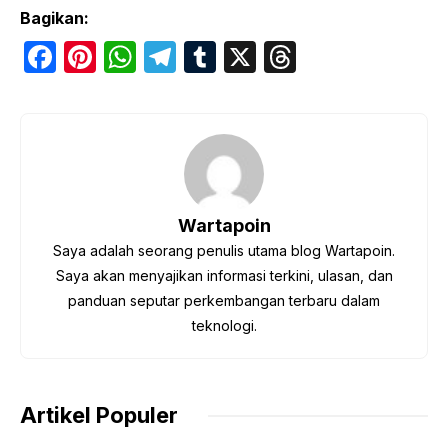
Bagikan:
F
Pi
W
T
T
X
T
a
nt
h
el
u
hr
c
er
at
e
m
e
e
e
s
gr
bl
a
b
st
A
a
r
d
o
p
m
s
Wartapoin
o
p
Saya adalah seorang penulis utama blog Wartapoin.
k
Saya akan menyajikan informasi terkini, ulasan, dan
panduan seputar perkembangan terbaru dalam
teknologi.
Artikel Populer