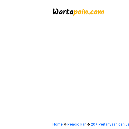
Langsung
ke
isi
Home
✤
Pendidikan
✤
20+ Pertanyaan dan 