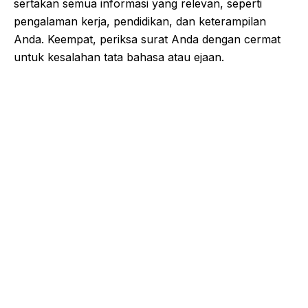
sertakan semua informasi yang relevan, seperti
pengalaman kerja, pendidikan, dan keterampilan
Anda. Keempat, periksa surat Anda dengan cermat
untuk kesalahan tata bahasa atau ejaan.