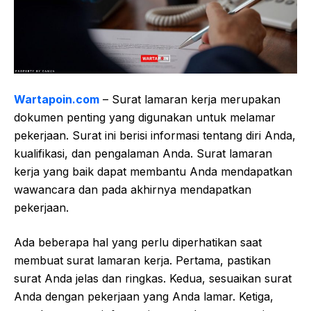
Wartapoin.com
– Surat lamaran kerja merupakan
dokumen penting yang digunakan untuk melamar
pekerjaan. Surat ini berisi informasi tentang diri Anda,
kualifikasi, dan pengalaman Anda. Surat lamaran
kerja yang baik dapat membantu Anda mendapatkan
wawancara dan pada akhirnya mendapatkan
pekerjaan.
Ada beberapa hal yang perlu diperhatikan saat
membuat surat lamaran kerja. Pertama, pastikan
surat Anda jelas dan ringkas. Kedua, sesuaikan surat
Anda dengan pekerjaan yang Anda lamar. Ketiga,