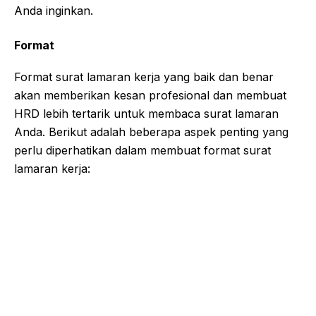
Anda inginkan.
Format
Format surat lamaran kerja yang baik dan benar
akan memberikan kesan profesional dan membuat
HRD lebih tertarik untuk membaca surat lamaran
Anda. Berikut adalah beberapa aspek penting yang
perlu diperhatikan dalam membuat format surat
lamaran kerja: