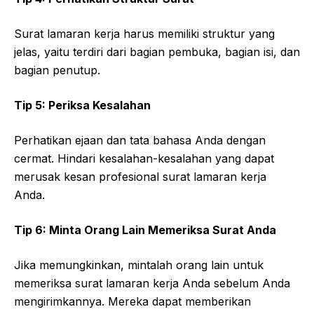
Surat lamaran kerja harus memiliki struktur yang
jelas, yaitu terdiri dari bagian pembuka, bagian isi, dan
bagian penutup.
Tip 5: Periksa Kesalahan
Perhatikan ejaan dan tata bahasa Anda dengan
cermat. Hindari kesalahan-kesalahan yang dapat
merusak kesan profesional surat lamaran kerja
Anda.
Tip 6: Minta Orang Lain Memeriksa Surat Anda
Jika memungkinkan, mintalah orang lain untuk
memeriksa surat lamaran kerja Anda sebelum Anda
mengirimkannya. Mereka dapat memberikan