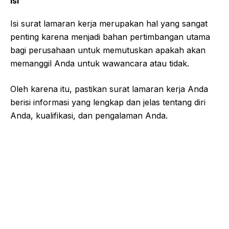
Isi
Isi surat lamaran kerja merupakan hal yang sangat
penting karena menjadi bahan pertimbangan utama
bagi perusahaan untuk memutuskan apakah akan
memanggil Anda untuk wawancara atau tidak.
Oleh karena itu, pastikan surat lamaran kerja Anda
berisi informasi yang lengkap dan jelas tentang diri
Anda, kualifikasi, dan pengalaman Anda.