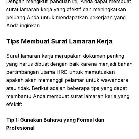
Dengan mengikuti panduan ini, Anda dapat membuat
surat lamaran kerja yang efektif dan meningkatkan
peluang Anda untuk mendapatkan pekerjaan yang
Anda inginkan.
Tips Membuat Surat Lamaran Kerja
Surat lamaran kerja merupakan dokumen penting
yang harus dibuat dengan baik karena menjadi bahan
pertimbangan utama HRD untuk memutuskan
apakah akan memanggil pelamar untuk wawancara
atau tidak. Berikut adalah beberapa tips yang dapat
membantu Anda membuat surat lamaran kerja yang
efektif:
Tip 1: Gunakan Bahasa yang Formal dan
Profesional