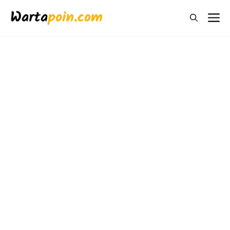
Langsung
M
ke
isi