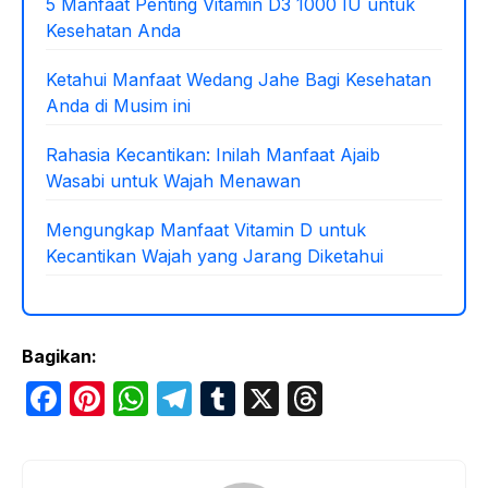
5 Manfaat Penting Vitamin D3 1000 IU untuk
Kesehatan Anda
Ketahui Manfaat Wedang Jahe Bagi Kesehatan
Anda di Musim ini
Rahasia Kecantikan: Inilah Manfaat Ajaib
Wasabi untuk Wajah Menawan
Mengungkap Manfaat Vitamin D untuk
Kecantikan Wajah yang Jarang Diketahui
Bagikan:
F
Pi
W
T
T
X
T
a
nt
h
el
u
hr
c
er
at
e
m
e