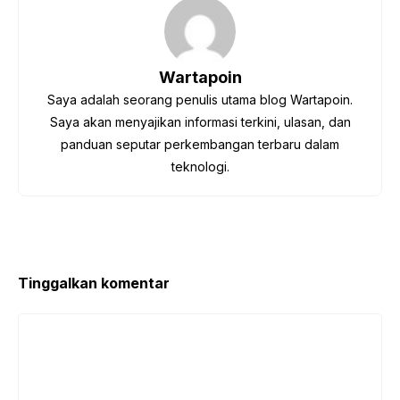
e
e
s
gr
bl
a
b
st
A
a
r
d
o
p
m
s
Wartapoin
o
p
Saya adalah seorang penulis utama blog Wartapoin.
k
Saya akan menyajikan informasi terkini, ulasan, dan
panduan seputar perkembangan terbaru dalam
teknologi.
Tinggalkan komentar
Komentar