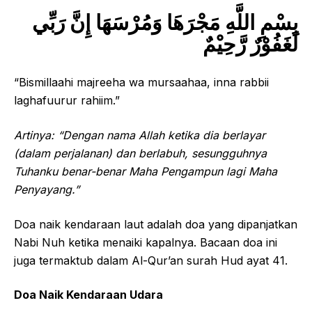
بِسْمِ اللَّهِ مَجْرَهَا وَمُرْسَهَا إِنَّ رَبِّي
لَغَفُوْرٌ رَّحِيْمٌ
“Bismillaahi majreeha wa mursaahaa, inna rabbii
laghafuurur rahiim.”
Artinya: “Dengan nama Allah ketika dia berlayar
(dalam perjalanan) dan berlabuh, sesungguhnya
Tuhanku benar-benar Maha Pengampun lagi Maha
Penyayang.”
Doa naik kendaraan laut adalah doa yang dipanjatkan
Nabi Nuh ketika menaiki kapalnya. Bacaan doa ini
juga termaktub dalam Al-Qur’an surah Hud ayat 41.
Doa Naik Kendaraan Udara