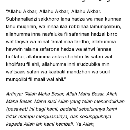
“Allahu Akbar, Allahu Akbar, Allahu Akbar.
Subhanalladzi sakkhoro lana hadza wa maa kunnaa
lahu muqrinin, wa innaa ilaa robbinaa lamunqolibun,
allahumma inna nas’aluka fii safarinaa hadzal birro
wat taqwa wa minal ‘amal maa tardho, allahumma
hawwin ‘alaina safarona hadza wa athwi ‘annaa
bu’dahu, allahumma antas shohibu fis safari wal
kholifatu fil ahli, allahumma inni a’udzubika min
wa’tsaais safari wa kaabatil mandzhori wa suuil
munqolibi fil maali wal ahli.”
Artinya: “Allah Maha Besar, Allah Maha Besar, Allah
Maha Besar. Maha suci Allah yang telah menundukkan
(pesawat) ini bagi kami, padahal sebelumnya kami
tidak mampu menguasainya, dan sesungguhnya
kepada Allah lah kami kembali. Ya Allah,