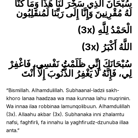
سُبْحَانَ الَّذِي سَخَّرَ لَنَا هَذَا وَمَا كُنَّا
لَهُ مُقْرِنِينَ وَإِنَّا إِلَى رَبِّنَا لَمُنقَلِبُون
(3x) الْحَمْدُ لِلَّهِ
(3x) اللَّهُ أَكْبَرُ
سُبْحَانَكَ إِنِّي ظَلَمْتُ نَفْسِي، فَاغْفِرْ
لِي، فَإِنَّهُ لَا يَغْفِرُ الذُّنُوبَ إِلَّا أَنْتَ
“Bismillah. Alhamdulillah. Subhaanal-ladzii sakh-
khoro lanaa haadzaa wa maa kunnaa lahu muqriniin.
Wa innaa ilaa robbinaa lamunqolibuun. Alhamdulillah
(3x). Allaahu akbar (3x). Subhanaka inni zhalamtu
nafsi, faghfirli, fa innahu la yaghfirudz-dzunuba illaa
anta.”