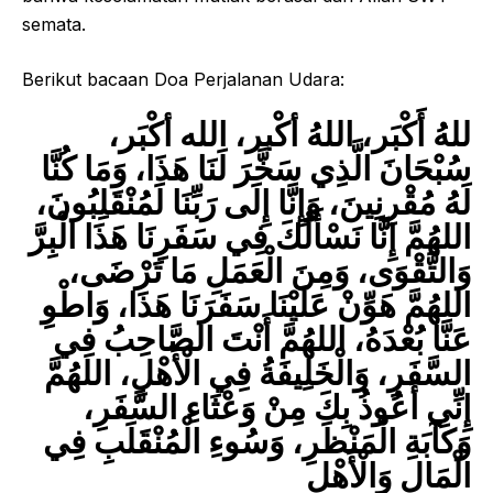
semata.
Berikut bacaan Doa Perjalanan Udara:
للهُ أَكْبَر، اللهُ أكْبر، الله أكْبَر،
سُبْحَانَ الَّذِي سَخَّرَ لَنَا هَذَا، وَمَا كُنَّا
لَهُ مُقْرِنِينَ، وَإِنَّا إِلَى رَبِّنَا لَمُنْقَلِبُونَ،
اللهُمَّ إِنَّا نَسْأَلُكَ فِي سَفَرِنَا هَذَا الْبِرَّ
وَالتَّقْوَى، وَمِنَ الْعَمَلِ مَا تَرْضَى،
اللهُمَّ هَوِّنْ عَلَيْنَا سَفَرَنَا هَذَا، وَاطْوِ
عَنَّا بُعْدَهُ، اللهُمَّ أَنْتَ الصَّاحِبُ فِي
السَّفَرِ، وَالْخَلِيفَةُ فِي الْأَهْلِ، اللهُمَّ
إِنِّي أَعُوذُ بِكَ مِنْ وَعْثَاءِ السَّفَرِ،
وَكَآبَةِ الْمَنْظَرِ، وَسُوءِ الْمُنْقَلَبِ فِي
الْمَالِ وَالْأَهْلِ