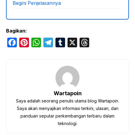
Begini Penjelasannya
Bagikan:
F
Pi
W
T
T
X
T
a
nt
h
el
u
hr
c
er
at
e
m
e
e
e
s
gr
bl
a
b
st
A
a
r
d
o
p
m
s
Wartapoin
o
p
Saya adalah seorang penulis utama blog Wartapoin.
k
Saya akan menyajikan informasi terkini, ulasan, dan
panduan seputar perkembangan terbaru dalam
teknologi.