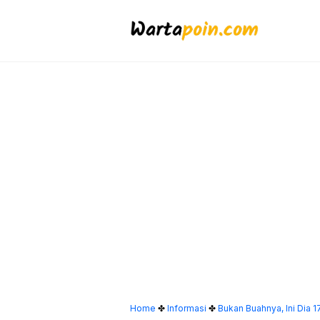
Langsung
ke
isi
Home
✤
Informasi
✤
Bukan Buahnya, Ini Dia 