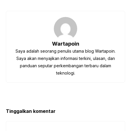
a
nt
h
el
u
hr
c
er
at
e
m
e
e
e
s
gr
bl
a
b
st
A
a
r
d
o
p
m
s
Wartapoin
o
p
Saya adalah seorang penulis utama blog Wartapoin.
k
Saya akan menyajikan informasi terkini, ulasan, dan
panduan seputar perkembangan terbaru dalam
teknologi.
Tinggalkan komentar
Komentar