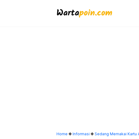
Langsung
ke
isi
Home
✤
Informasi
✤
Sedang Memakai Kartu 