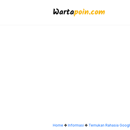
Langsung
ke
isi
Home
✤
Informasi
✤
Temukan Rahasia Google