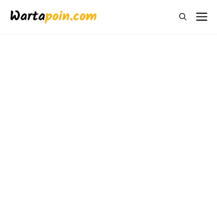
Langsung
M
ke
isi