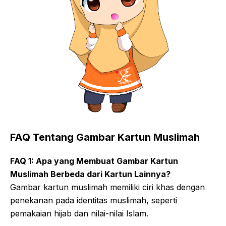
FAQ Tentang Gambar Kartun Muslimah
FAQ 1: Apa yang Membuat Gambar Kartun
Muslimah Berbeda dari Kartun Lainnya?
Gambar kartun muslimah memiliki ciri khas dengan
penekanan pada identitas muslimah, seperti
pemakaian hijab dan nilai-nilai Islam.