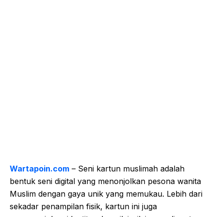
Wartapoin.com
– Seni kartun muslimah adalah
bentuk seni digital yang menonjolkan pesona wanita
Muslim dengan gaya unik yang memukau. Lebih dari
sekadar penampilan fisik, kartun ini juga