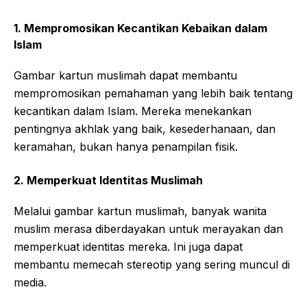
1. Mempromosikan Kecantikan Kebaikan dalam
Islam
Gambar kartun muslimah dapat membantu
mempromosikan pemahaman yang lebih baik tentang
kecantikan dalam Islam. Mereka menekankan
pentingnya akhlak yang baik, kesederhanaan, dan
keramahan, bukan hanya penampilan fisik.
2. Memperkuat Identitas Muslimah
Melalui gambar kartun muslimah, banyak wanita
muslim merasa diberdayakan untuk merayakan dan
memperkuat identitas mereka. Ini juga dapat
membantu memecah stereotip yang sering muncul di
media.