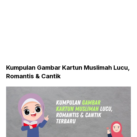
Kumpulan Gambar Kartun Muslimah Lucu,
Romantis & Cantik