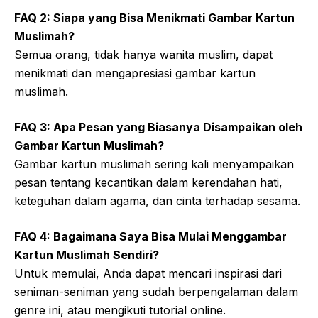
FAQ 2: Siapa yang Bisa Menikmati Gambar Kartun
Muslimah?
Semua orang, tidak hanya wanita muslim, dapat
menikmati dan mengapresiasi gambar kartun
muslimah.
FAQ 3: Apa Pesan yang Biasanya Disampaikan oleh
Gambar Kartun Muslimah?
Gambar kartun muslimah sering kali menyampaikan
pesan tentang kecantikan dalam kerendahan hati,
keteguhan dalam agama, dan cinta terhadap sesama.
FAQ 4: Bagaimana Saya Bisa Mulai Menggambar
Kartun Muslimah Sendiri?
Untuk memulai, Anda dapat mencari inspirasi dari
seniman-seniman yang sudah berpengalaman dalam
genre ini, atau mengikuti tutorial online.