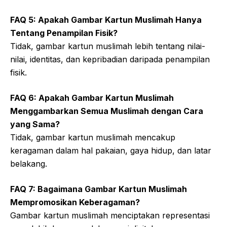
FAQ 5: Apakah Gambar Kartun Muslimah Hanya
Tentang Penampilan Fisik?
Tidak, gambar kartun muslimah lebih tentang nilai-
nilai, identitas, dan kepribadian daripada penampilan
fisik.
FAQ 6: Apakah Gambar Kartun Muslimah
Menggambarkan Semua Muslimah dengan Cara
yang Sama?
Tidak, gambar kartun muslimah mencakup
keragaman dalam hal pakaian, gaya hidup, dan latar
belakang.
FAQ 7: Bagaimana Gambar Kartun Muslimah
Mempromosikan Keberagaman?
Gambar kartun muslimah menciptakan representasi