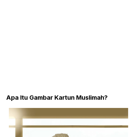
Apa Itu Gambar Kartun Muslimah?