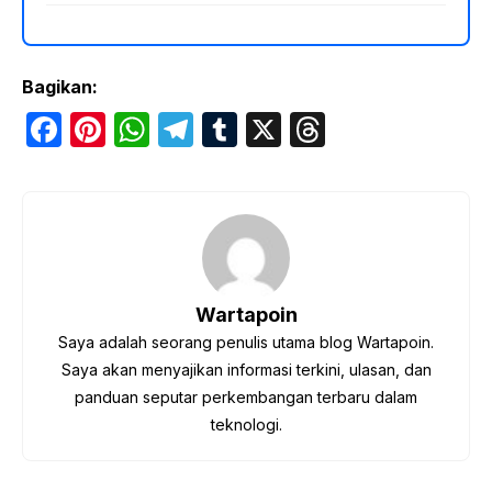
Bagikan:
F
Pi
W
T
T
X
T
a
nt
h
el
u
hr
c
er
at
e
m
e
e
e
s
gr
bl
a
b
st
A
a
r
d
o
p
m
s
Wartapoin
o
p
Saya adalah seorang penulis utama blog Wartapoin.
k
Saya akan menyajikan informasi terkini, ulasan, dan
panduan seputar perkembangan terbaru dalam
teknologi.