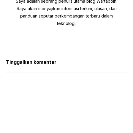
o
p
Saya adalah seorang penulis utama blog Wartapoin.
k
Saya akan menyajikan informasi terkini, ulasan, dan
panduan seputar perkembangan terbaru dalam
teknologi.
Tinggalkan komentar
Komentar