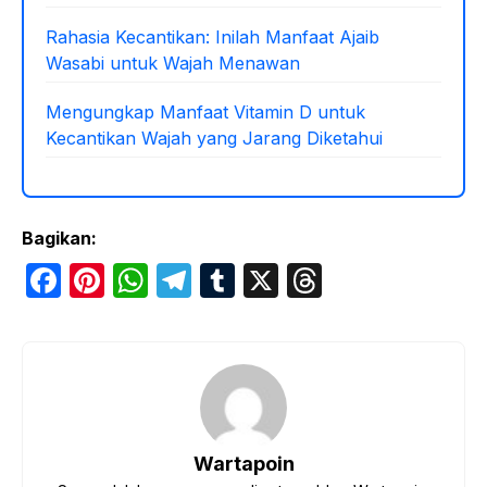
Rahasia Kecantikan: Inilah Manfaat Ajaib
Wasabi untuk Wajah Menawan
Mengungkap Manfaat Vitamin D untuk
Kecantikan Wajah yang Jarang Diketahui
Bagikan:
F
Pi
W
T
T
X
T
a
nt
h
el
u
hr
c
er
at
e
m
e
e
e
s
gr
bl
a
b
st
A
a
r
d
o
p
m
s
Wartapoin