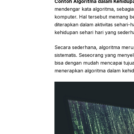
Contoh Algoritma dalam Kehidupa
mendengar kata algoritma, sebagi
komputer. Hal tersebut memang be
diterapkan dalam aktivitas sehari-
kehidupan sehari hari yang sederh
Secara sederhana, algoritma meru
sistematis. Seseorang yang menyel
bisa dengan mudah mencapai tujuan
menerapkan algoritma dalam kehid