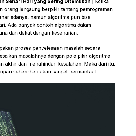
n Sehari Hari yang Sering Ditemukan
| Ketika
an orang langsung berpikir tentang pemrograman
nar adanya, namun algoritma pun bisa
hari. Ada banyak contoh algoritma dalam
ana dan dekat dengan keseharian.
pakan proses penyelesaian masalah secara
esaikan masalahnya dengan pola pikir algoritma
 akhir dan menghindari kesalahan. Maka dari itu,
upan sehari-hari akan sangat bermanfaat.