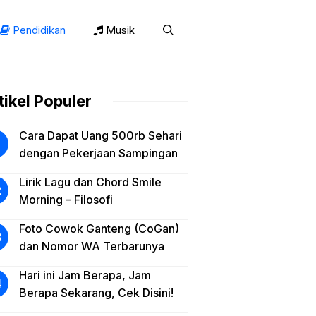
Pendidikan
Musik
tikel Populer
Cara Dapat Uang 500rb Sehari
dengan Pekerjaan Sampingan
Lirik Lagu dan Chord Smile
Morning – Filosofi
Foto Cowok Ganteng (CoGan)
dan Nomor WA Terbarunya
Hari ini Jam Berapa, Jam
Berapa Sekarang, Cek Disini!