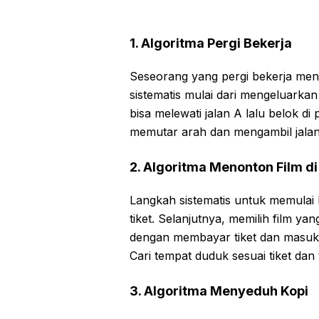
1. Algoritma Pergi Bekerja
Seseorang yang pergi bekerja me
sistematis mulai dari mengeluarkan
bisa melewati jalan A lalu belok di
memutar arah dan mengambil jalan
2. Algoritma Menonton Film di
Langkah sistematis untuk memulai k
tiket. Selanjutnya, memilih film y
dengan membayar tiket dan masuk k
Cari tempat duduk sesuai tiket dan 
3. Algoritma Menyeduh Kopi