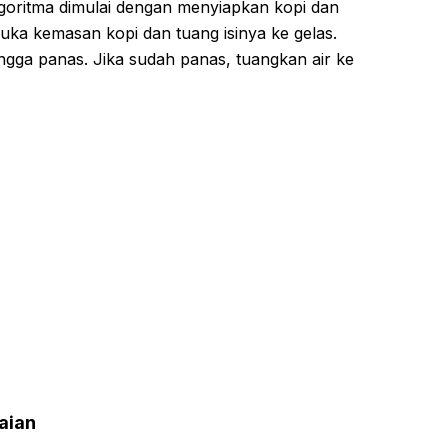
lgoritma dimulai dengan menyiapkan kopi dan
buka kemasan kopi dan tuang isinya ke gelas.
gga panas. Jika sudah panas, tuangkan air ke
aian