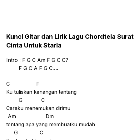
Kunci Gitar dan Lirik Lagu Chordtela Surat
Cinta Untuk Starla
Intro : F G C Am F G C C7
F G C A F G C….
C F
Ku tuliskan kenangan tentang
G C
Caraku menemukan dirimu
Am Dm
tentang apa yang membuatku mudah
G C