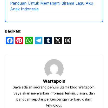
Panduan Untuk Memahami Birama Lagu Aku
Anak Indonesia
Bagikan:
F
Pi
W
T
T
X
T
a
nt
h
el
u
hr
c
er
at
e
m
e
e
e
s
gr
bl
a
b
st
A
a
r
d
o
p
m
s
Wartapoin
o
p
Saya adalah seorang penulis utama blog Wartapoin.
k
Saya akan menyajikan informasi terkini, ulasan, dan
panduan seputar perkembangan terbaru dalam
teknologi.