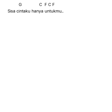
G C F C F
Sisa cintaku hanya untukmu..