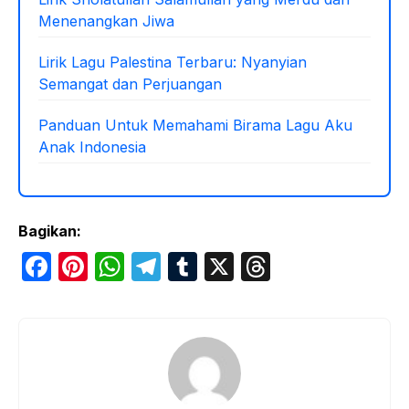
Menenangkan Jiwa
Lirik Lagu Palestina Terbaru: Nyanyian
Semangat dan Perjuangan
Panduan Untuk Memahami Birama Lagu Aku
Anak Indonesia
Bagikan:
F
Pi
W
T
T
X
T
a
nt
h
el
u
hr
c
er
at
e
m
e
e
e
s
gr
bl
a
b
st
A
a
r
d