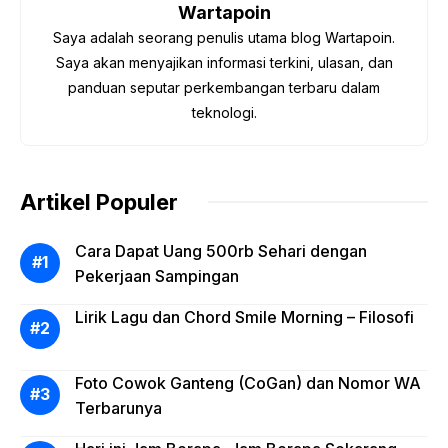
o
p
m
s
Wartapoin
o
p
Saya adalah seorang penulis utama blog Wartapoin.
k
Saya akan menyajikan informasi terkini, ulasan, dan
panduan seputar perkembangan terbaru dalam
teknologi.
Artikel Populer
Cara Dapat Uang 500rb Sehari dengan
Pekerjaan Sampingan
Lirik Lagu dan Chord Smile Morning – Filosofi
Foto Cowok Ganteng (CoGan) dan Nomor WA
Terbarunya