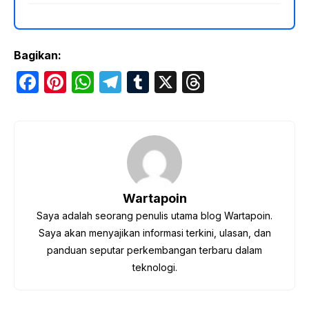
Bagikan:
F
Pi
W
T
T
X
T
a
nt
h
el
u
hr
c
er
at
e
m
e
e
e
s
gr
bl
a
b
st
A
a
r
d
o
p
m
s
Wartapoin
o
p
Saya adalah seorang penulis utama blog Wartapoin.
k
Saya akan menyajikan informasi terkini, ulasan, dan
panduan seputar perkembangan terbaru dalam
teknologi.