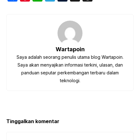
a
nt
h
el
u
hr
c
er
at
e
m
e
e
e
s
gr
bl
a
b
st
A
a
r
d
o
p
m
s
Wartapoin
o
p
Saya adalah seorang penulis utama blog Wartapoin.
k
Saya akan menyajikan informasi terkini, ulasan, dan
panduan seputar perkembangan terbaru dalam
teknologi.
Tinggalkan komentar
Komentar