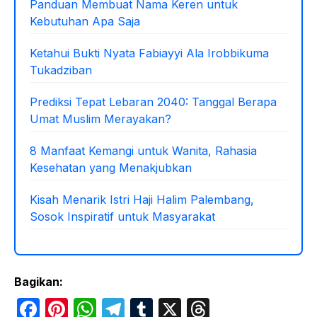
Panduan Membuat Nama Keren untuk
Kebutuhan Apa Saja
Ketahui Bukti Nyata Fabiayyi Ala Irobbikuma
Tukadziban
Prediksi Tepat Lebaran 2040: Tanggal Berapa
Umat Muslim Merayakan?
8 Manfaat Kemangi untuk Wanita, Rahasia
Kesehatan yang Menakjubkan
Kisah Menarik Istri Haji Halim Palembang,
Sosok Inspiratif untuk Masyarakat
Bagikan:
F
Pi
W
T
T
X
T