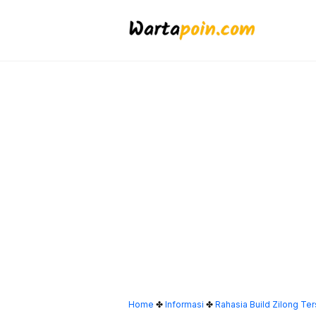
Langsung
ke
isi
Home
✤
Informasi
✤
Rahasia Build Zilong Te