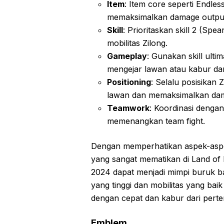
Item
: Item core seperti Endles
memaksimalkan damage output
Skill
: Prioritaskan skill 2 (Sp
mobilitas Zilong.
Gameplay
: Gunakan skill ult
mengejar lawan atau kabur da
Positioning
: Selalu posisikan
lawan dan memaksimalkan dam
Teamwork
: Koordinasi denga
memenangkan team fight.
Dengan memperhatikan aspek-aspe
yang sangat mematikan di Land of D
2024 dapat menjadi mimpi buruk ba
yang tinggi dan mobilitas yang ba
dengan cepat dan kabur dari pert
Emblem