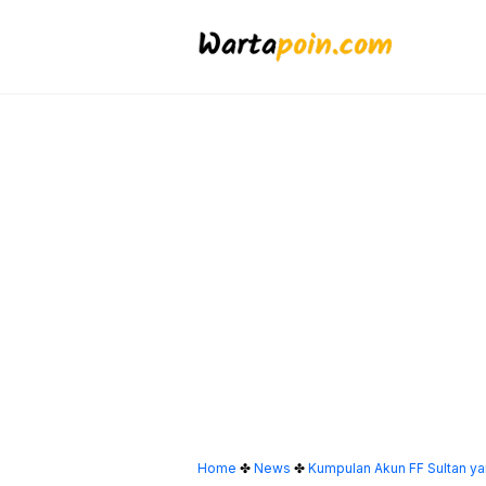
Langsung
ke
isi
Home
✤
News
✤
Kumpulan Akun FF Sultan ya