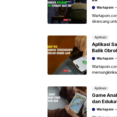
Wartapoin
Wartapoin.com
dirancang un
komputer prib
Aplikasi
Aplikasi 
Balik Obro
Wartapoin
Wartapoin.com
memungkinka
lain tanpa se
mencegat
Aplikasi
Game Anak
dan Edukat
Wartapoin