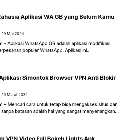
ahasia Aplikasi WA GB yang Belum Kamu
10 Mei 2024
 – Aplikasi WhatsApp GB adalah aplikasi modifikasi
perpesanan populer WhatsApp. Aplikasi ini
oleh pihak ketiga dan tidak berafiliasi dengan
mi.
plikasi Simontok Browser VPN Anti Blokir
16 Maret 2024
 – Mencari cara untuk tetap bisa mengakses situs dan
 tanpa batasan adalah hal yang sangat menyenangkan
rang. Terutama ketika Anda
 VPN Video Full Bokeh Lights Apk