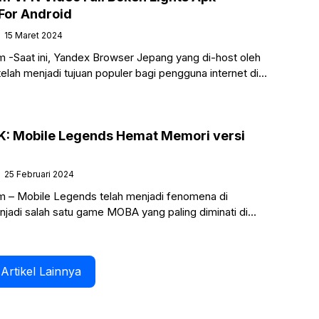
For Android
15 Maret 2024
 -Saat ini, Yandex Browser Jepang yang di-host oleh
lah menjadi tujuan populer bagi pengguna internet di
 Hal ini disebabkan oleh
K: Mobile Legends Hemat Memori versi
25 Februari 2024
m – Mobile Legends telah menjadi fenomena di
njadi salah satu game MOBA yang paling diminati di
lerannya tidak hanya didasarkan pada gameplay
Artikel Lainnya