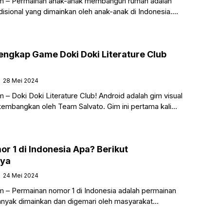
m – Permainan anak-anak membangun rumah adalah
disional yang dimainkan oleh anak-anak di Indonesia.
 biasanya dimainkan oleh dua orang atau lebih, dan
ngkap Game Doki Doki Literature Club
28 Mei 2024
 – Doki Doki Literature Club! Android adalah gim visual
kembangkan oleh Team Salvato. Gim ini pertama kali
22 September 2017
 1 di Indonesia Apa? Berikut
nya
24 Mei 2024
 – Permainan nomor 1 di Indonesia adalah permainan
anyak dimainkan dan digemari oleh masyarakat
rmainan ini biasanya dimainkan secara online atau