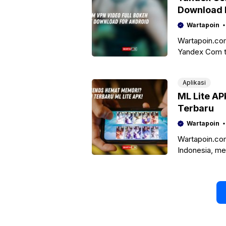
Download 
Wartapoin
Wartapoin.com
Yandex Com te
seluruh dunia.
Aplikasi
ML Lite AP
Terbaru
Wartapoin
Wartapoin.co
Indonesia, me
pasar. Kepopu