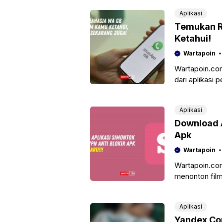
Aplikasi
Temukan R
Ketahui!
Wartapoin
Wartapoin.com
dari aplikasi 
dikembangkan 
WhatsApp res
Aplikasi
Download A
Apk
Wartapoin
Wartapoin.com
menonton film
bagi banyak o
Aplikasi
Yandex Com