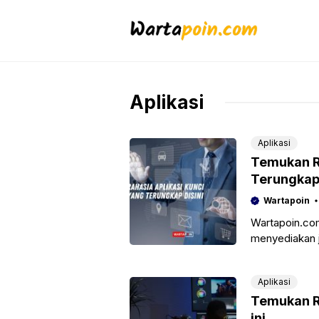
Langsung
ke
isi
Aplikasi
Aplikasi
Temukan R
Terungkap 
Wartapoin
Wartapoin.com
menyediakan j
membantu sisw
Aplikasi
Temukan Ra
ini