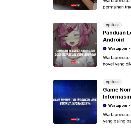
Wartapoin.co
permainan tra
Permainan ini
Aplikasi
Panduan Le
Android
Wartapoin
Wartapoin.com
novel yang di
dirilis pada 
Aplikasi
Game Nomor
Informasi
Wartapoin
Wartapoin.com
yang paling b
Indonesia. Pe